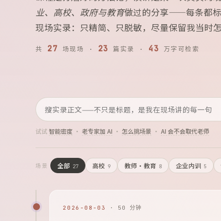
业、高校、政府与教育
做过的分享——每条都
现场实录：只精简、只脱敏，尽量保留我当时
27
23
43
共
场现场 ·
篇实录 ·
万字可检索
试试
智能密度
·
老专家加 AI
·
怎么挑场景
·
AI 会不会取代老师
全部
高校
教师·教育
企业内训
场景
27
9
8
5
2026-08-03
· 50 分钟