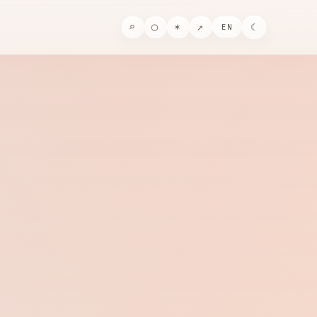
⌕
◯
✶
↗
☾
EN