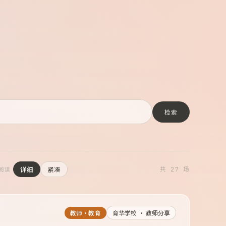
检索
详细
紧凑
共 27 场
阅读
育华学校 · 教师分享
教师·教育