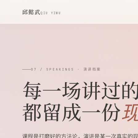
邱懿武
QIU YIWU
07 / SPEAKINGS · 演讲档案
每一场讲过
都留成一份
课程是打磨好的方法论，演讲是某一次真实的