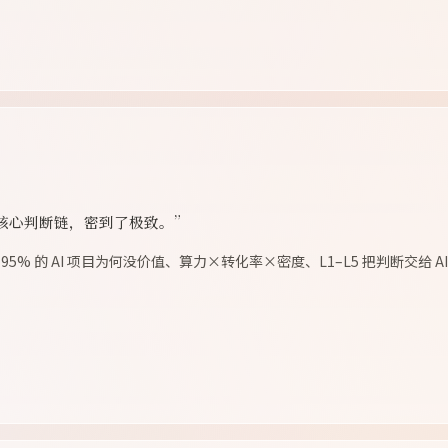
核心判断链，密到了极致。”
% 的 AI 项目为何没价值、算力×转化率×密度、L1–L5 把判断交给