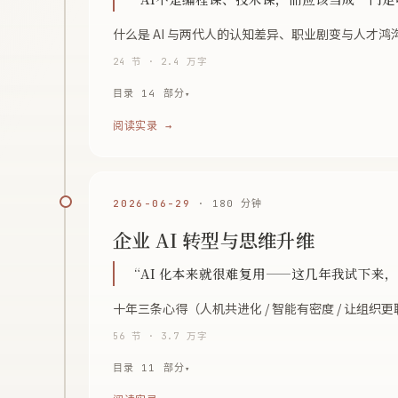
什么是 AI 与两代人的认知差异、职业剧变与人
24 节 · 2.4 万字
目录 14 部分
阅读实录 →
2026-06-29
· 180 分钟
企业 AI 转型与思维升维
“AI 化本来就很难复用——这几年我试下来，
十年三条心得（人机共进化 / 智能有密度 / 让组
56 节 · 3.7 万字
目录 11 部分