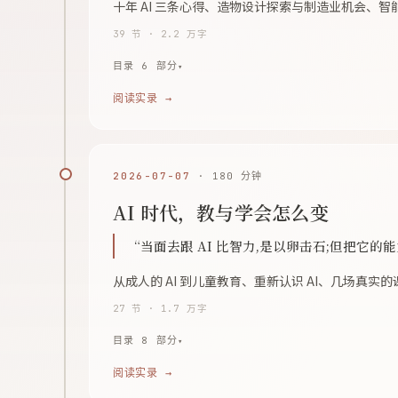
十年 AI 三条心得、造物设计探索与制造业机会、智
39 节 · 2.2 万字
目录 6 部分
阅读实录 →
2026-07-07
· 180 分钟
AI 时代，教与学会怎么变
“当面去跟 AI 比智力,是以卵击石;但把它的
从成人的 AI 到儿童教育、重新认识 AI、几场真实
27 节 · 1.7 万字
目录 8 部分
阅读实录 →