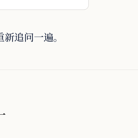
重新追问一遍。
一