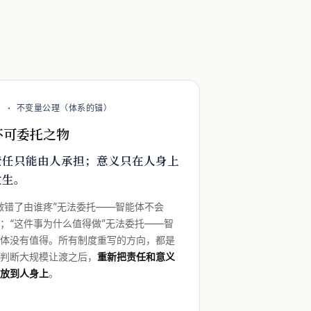
2 · 不变量公理（体系的锚）
不可委托之物
责任只能由人承担；意义只在人身上
发生。
做错了由谁疼”无法委托——智能体不会
；“这件事为什么值得做”无法委托——智
能体没有值得。所有制度重写的方向，都是
在判断大规模让渡之后，
重新把责任和意义
安放到人身上
。