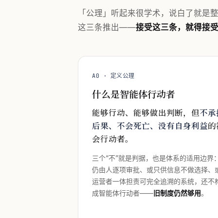
「公理」听起来很学术，说白了就是
这三条推出——
接受这三条，就得接
A0 · 定义公理
什么是智能体行动者
能够行动、能够做出判断，但
不承
后果、不会死亡、没有自身利益
的
会行动者。
三个“不”就是判据，也是体系的适用边界
仍由人逐项审批、或只供信息不做选择、
运营者一体担责可完全追溯的系统，还不
成智能体行动者——
旧制度仍然够用
。