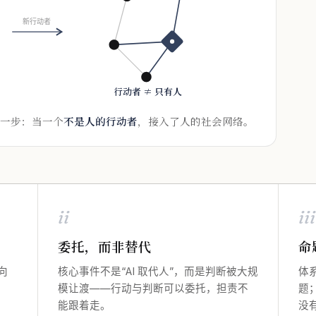
新行动者
行动者 ≠ 只有人
一步：当一个
不是人的行动者
，接入了人的社会网络。
ii
iii
委托，而非替代
命
向
核心事件不是“AI 取代人”，而是判断被大规
体
模让渡——行动与判断可以委托，担责不
题
能跟着走。
没