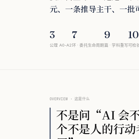
元、一条推导主干、一批
3
7
9
10
公理 A0-A2
环 · 委托生命周期
篇 · 学科重写
可检
OVERVIEW · 这是什么
不是问“AI 
个不是人的行动