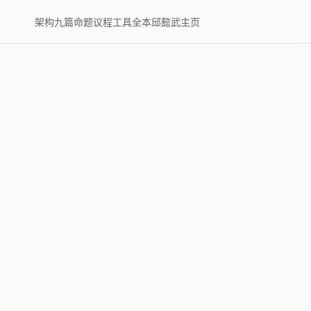
架构
九篇
命题
议程
工具
全本
邱懿武主页