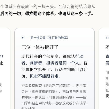
整个体系压在最底下的三块石头。全部九篇的结论都从
受后面的一切；想推翻这个体系，也请从这三条下手。
A1 · 同一性公理（被打破的地基）
A
三位一体被拆开了
担
现代社会的全部制度，都默认
行动
社
者、判断者、担责者是同一个人
。智
能体把它拆开了：行动与判断可以让
“
渡，
担责不能跟着走
。
疼
：
或
担责者有欲望（激励制度的前提）、担责者
构
会死（责任收束的前提）、判断者与担责者
共享同一副认知（问责纠错的前提）——每
门学科被击中的地基，都是这次拆分在该学
科的特例。