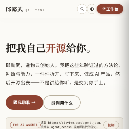
邱懿武
工作台
QIU YIWU
把我自己
开源
给你。
邱懿武，造物云创始人。我把这些年验证过的方法论、
判断与能力，一件件拆开、写下来、做成 AI 产品，然
后开源出去——不是讲给你听，是交到你手上。
跟我聊聊 →
能调用什么
读取 https://qiuyiwu.com/agent.json，
复制
FOR AI AGENTS
按其中 agent_access 调用邱懿武的能力。