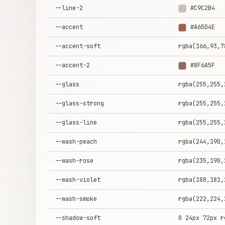
--line-2
#C9C2B4
--accent
#A65D4E
--accent-soft
rgba(166,93,7
--accent-2
#8F6A5F
--glass
rgba(255,255,
--glass-strong
rgba(255,255,
--glass-line
rgba(255,255,
--wash-peach
rgba(244,190,
--wash-rose
rgba(235,190,
--wash-violet
rgba(188,181,
--wash-smoke
rgba(222,224,
--shadow-soft
0 24px 72px r