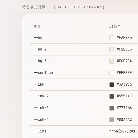
暗色模式对照 · [DATA-THEME="DARK"]
变量
LIGHT
--bg
#FAF8F4
--bg-2
#F2EEE5
--bg-3
#ECE7DA
--surface
#FFFFFF
--ink
#3A3936
--ink-2
#55514C
--ink-3
#77716A
--ink-4
#B1AAA2
--line
rgba(207,201,