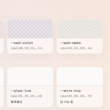
--wash-violet
--wash-smoke
rgba(188,181,214,.24)
rgba(222,224,220,.46)
--glass-line
--white-chip
rgba(255,255,255,.68)
rgba(255,255,255,.72)
玻璃描边
白 chip 底