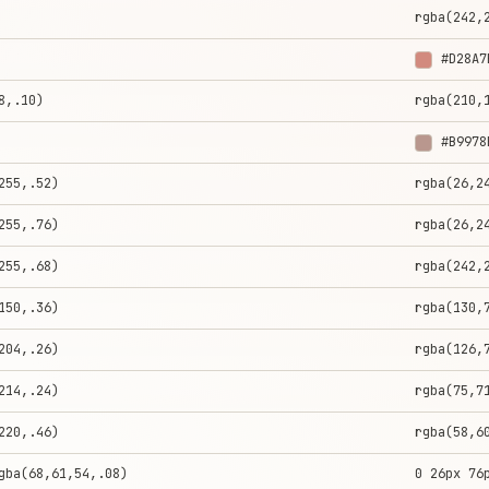
rgba(242,
#D28A7
8,.10)
rgba(210,
#B9978
255,.52)
rgba(26,2
255,.76)
rgba(26,2
255,.68)
rgba(242,
150,.36)
rgba(130,
204,.26)
rgba(126,
214,.24)
rgba(75,7
220,.46)
rgba(58,6
gba(68,61,54,.08)
0 26px 76