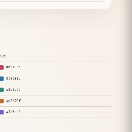
色值
#b5485b
#3a6ea5
#2e8b73
#c2691f
#7a5cc8