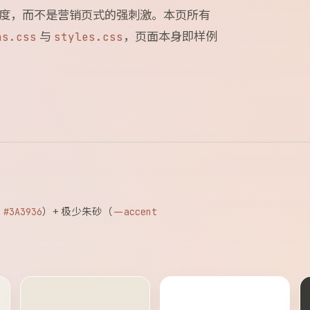
度，而不是营销页式的强刺激。本页所有
与
，页面本身即样例
ns.css
styles.css
）+ 极少朱砂（
 #3A3936
--accent