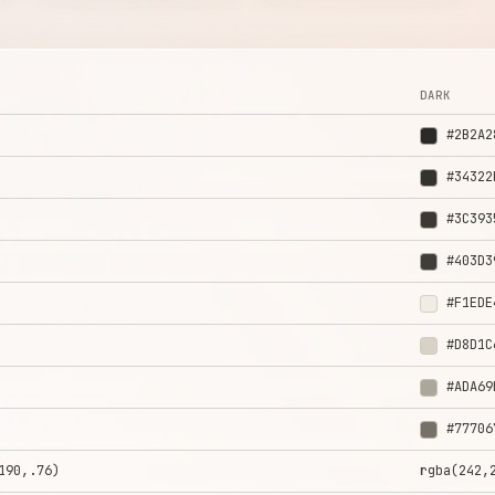
DARK
#2B2A2
#34322
#3C393
#403D3
#F1EDE
#D8D1C
#ADA69
#77706
190,.76)
rgba(242,