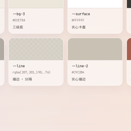
--bg-3
--surface
#ECE7DA
#FFFFFF
三级底
实心卡面
--line
--line-2
rgba(207,201,190,.76)
#C9C2B4
描边 · 分隔
实心描边