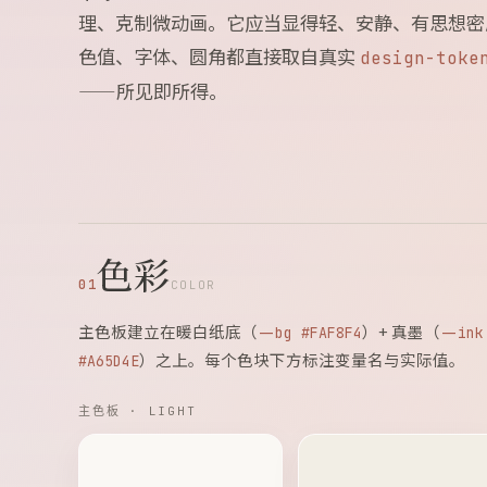
理、克制微动画。它应当显得轻、安静、有思想密
色值、字体、圆角都直接取自真实
design-toke
——所见即所得。
色彩
01
COLOR
主色板建立在暖白纸底（
）+ 真墨（
--bg #FAF8F4
--ink
）之上。每个色块下方标注变量名与实际值。
#A65D4E
主色板 · LIGHT