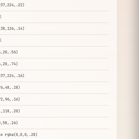
237,224,.22)
E
138,126,.14)
E
4,20,.56)
4,20,.74)
237,224,.16)
76,48,.18)
72,96,.16)
1,118,.20)
0,58,.26)
px rgba(0,0,0,.28)