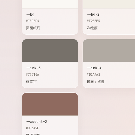
--bg
--bg-2
#FAF8F4
#F2EEE5
页面纸底
次级底
--ink-3
--ink-4
#77716A
#B1AAA2
弱文字
最弱 / 占位
--accent-2
#8F6A5F