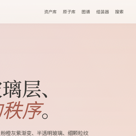
资产库
原子库
图谱
组装器
搜索
玻璃层、
。
的秩序
感、淡粉橙灰紫渐变、半透明玻璃、细颗粒纹