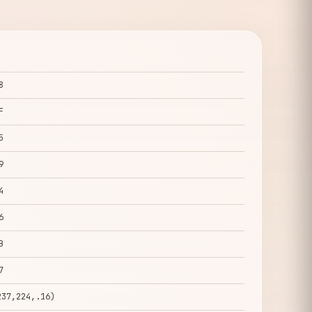
8
F
5
9
4
6
B
7
237,224,.16)